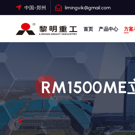
跳
中国-郑州
limingvik@gmail.com
转
到
内
首页
产品中心
方案
容
大修渣磨粉机，矿渣立磨
RM1500