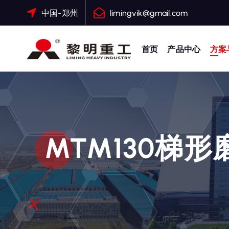
跳
中国-郑州
limingvik@gmail.com
转
到
内
首页
产品中心
方案
容
大修渣磨粉机，矿渣立磨
MTM130梯