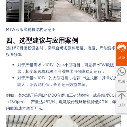
MTW欧版磨粉机结构示意图
四、选型建议与应用案例
选择80目磨粉设备时，需综合考虑原料硬度、湿度、产能要求和
投资预算：
洽谈
对于产量需求＜10T/H的中小型项目，可选择MTW欧版
磨，其变频选粉和稀油润滑技术可保障稳定运行；
对于产量＞10T/H的大型项目，推荐LM立式磨，其单机产
电话
能大，综合能耗低，长期运营效益显著。
例如，某水泥厂采用LM1700立磨加工矿渣微粉，成品细度80目
（180μm），产量达45T/H，电耗较传统球磨机降低40%，年节
顶部
约能源成本超百万元。