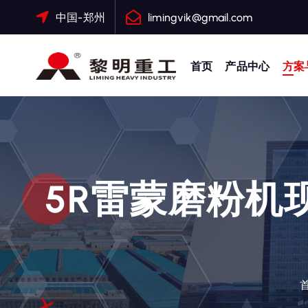
跳
中国-郑州
limingvik@gmail.com
转
到
内
首页
产品中心
方案
容
大修渣磨粉机，矿渣立磨
5R雷蒙磨粉机