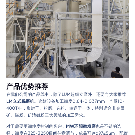
产品优势推荐
在我们公司的产品线中，除了LUM超细立磨外，还要向大家推荐
LM立式辊磨机
。这款设备加工细度0.84-0.037mm，产量10-
400T/H，集烘干、粉磨、选粉、输送于一体，特别适合非金属
矿、煤粉、矿渣微粉三大领域的加工需求。
对于需要更细粒度控制的客户，
MW环辊微粉磨
也是不错的选
择，细度在325-3250目间任意调节，成品可达d97≤5μm，配置