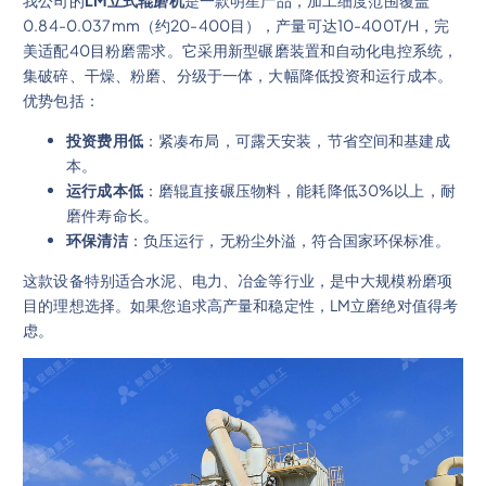
我公司的
LM立式辊磨机
是一款明星产品，加工细度范围覆盖
0.84-0.037mm（约20-400目），产量可达10-400T/H，完
美适配40目粉磨需求。它采用新型碾磨装置和自动化电控系统，
集破碎、干燥、粉磨、分级于一体，大幅降低投资和运行成本。
优势包括：
投资费用低
：紧凑布局，可露天安装，节省空间和基建成
本。
运行成本低
：磨辊直接碾压物料，能耗降低30%以上，耐
磨件寿命长。
环保清洁
：负压运行，无粉尘外溢，符合国家环保标准。
这款设备特别适合水泥、电力、冶金等行业，是中大规模粉磨项
目的理想选择。如果您追求高产量和稳定性，LM立磨绝对值得考
虑。