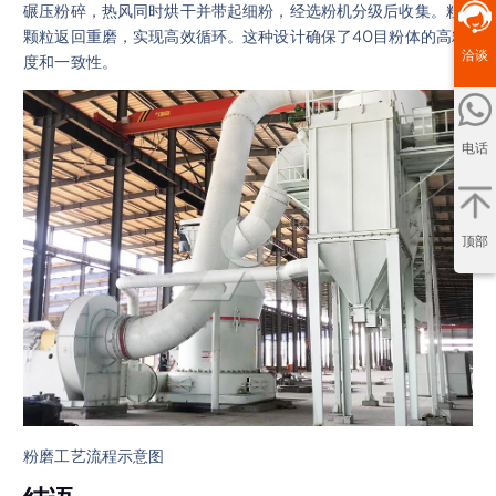
碾压粉碎，热风同时烘干并带起细粉，经选粉机分级后收集。粗
颗粒返回重磨，实现高效循环。这种设计确保了40目粉体的高精
洽谈
度和一致性。
电话
顶部
粉磨工艺流程示意图