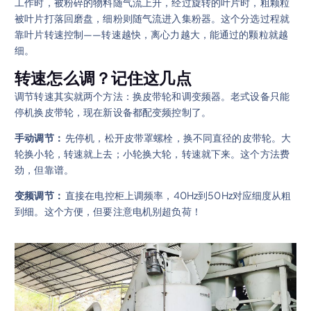
工作时，被粉碎的物料随气流上升，经过旋转的叶片时，粗颗粒
被叶片打落回磨盘，细粉则随气流进入集粉器。这个分选过程就
靠叶片转速控制——转速越快，离心力越大，能通过的颗粒就越
细。
转速怎么调？记住这几点
调节转速其实就两个方法：换皮带轮和调变频器。老式设备只能
停机换皮带轮，现在新设备都配变频控制了。
手动调节：
先停机，松开皮带罩螺栓，换不同直径的皮带轮。大
轮换小轮，转速就上去；小轮换大轮，转速就下来。这个方法费
劲，但靠谱。
变频调节：
直接在电控柜上调频率，40Hz到50Hz对应细度从粗
到细。这个方便，但要注意电机别超负荷！