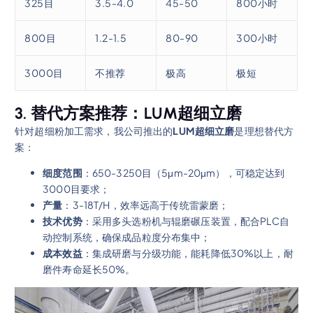
325目
3.5-4.0
45-50
800小时
800目
1.2-1.5
80-90
300小时
3000目
不推荐
极高
极短
3. 替代方案推荐：LUM超细立磨
针对超细粉加工需求，我公司推出的
LUM超细立磨
是理想替代方
案：
细度范围
：650-3250目（5μm-20μm），可稳定达到
3000目要求；
产量
：3-18T/H，效率远高于传统雷蒙磨；
技术优势
：采用多头选粉机与辊磨碾压装置，配合PLC自
动控制系统，确保成品粒度分布集中；
成本效益
：集成研磨与分级功能，能耗降低30%以上，耐
磨件寿命延长50%。