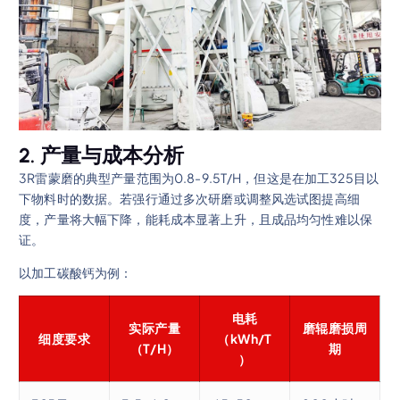
2. 产量与成本分析
3R雷蒙磨的典型产量范围为0.8-9.5T/H，但这是在加工325目以
下物料时的数据。若强行通过多次研磨或调整风选试图提高细
度，产量将大幅下降，能耗成本显著上升，且成品均匀性难以保
证。
以加工碳酸钙为例：
电耗
实际产量
磨辊磨损周
细度要求
（kWh/T
（T/H）
期
）