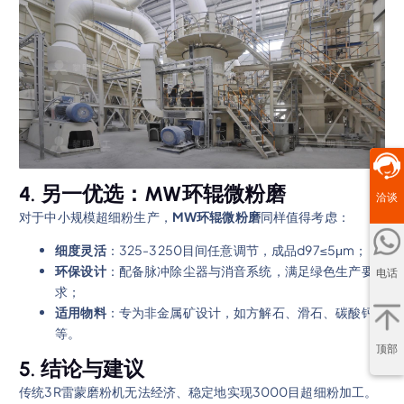
4. 另一优选：MW环辊微粉磨
洽谈
对于中小规模超细粉生产，
MW环辊微粉磨
同样值得考虑：
细度灵活
：325-3250目间任意调节，成品d97≤5μm；
环保设计
：配备脉冲除尘器与消音系统，满足绿色生产要
电话
求；
适用物料
：专为非金属矿设计，如方解石、滑石、碳酸钙
等。
顶部
5. 结论与建议
传统3R雷蒙磨粉机无法经济、稳定地实现3000目超细粉加工。