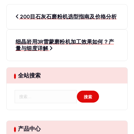
文
200目石灰石磨粉机选型指南及价格分析
章
导
细晶岩用3R雷蒙磨粉机加工效果如何？产
量与细度详解
航
全站搜索
搜
索
：
产品中心