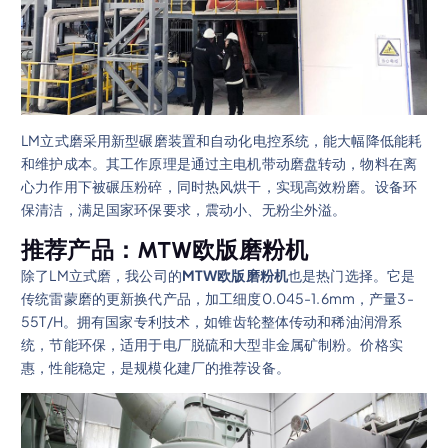
LM立式磨采用新型碾磨装置和自动化电控系统，能大幅降低能耗
和维护成本。其工作原理是通过主电机带动磨盘转动，物料在离
心力作用下被碾压粉碎，同时热风烘干，实现高效粉磨。设备环
保清洁，满足国家环保要求，震动小、无粉尘外溢。
推荐产品：MTW欧版磨粉机
除了LM立式磨，我公司的
MTW欧版磨粉机
也是热门选择。它是
传统雷蒙磨的更新换代产品，加工细度0.045-1.6mm，产量3-
55T/H。拥有国家专利技术，如锥齿轮整体传动和稀油润滑系
统，节能环保，适用于电厂脱硫和大型非金属矿制粉。价格实
惠，性能稳定，是规模化建厂的推荐设备。