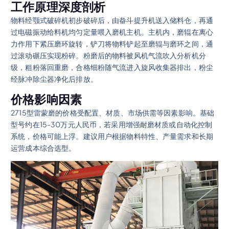
工作原理深度剖析
物料经颚式破碎机初步破碎后，由畚斗提升机送入储料仓，再通
过电磁振动给料机均匀定量喂入磨机主机。主机内，磨辊在离心
力作用下紧压磨环旋转，铲刀将物料铲起至磨辊与磨环之间，通
过滚动碾压实现粉碎。粉磨后的物料被风机气流吹入分析机分
级，粗粉落回重磨，合格细粉随气流进入旋风收集器排出，粉尘
经脉冲除尘器净化后排放。
价格影响因素
2715型雷蒙磨的价格受配置、材质、市场供需等因素影响。基础
型号约在15-30万元人民币，若采用增强耐磨材质或自动化控制
系统，价格可能上浮。建议用户根据物料特性、产量需求和长期
运营成本综合选型。