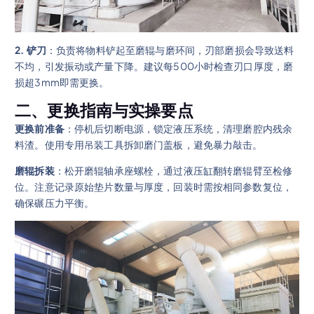
2. 铲刀
：负责将物料铲起至磨辊与磨环间，刃部磨损会导致送料
不均，引发振动或产量下降。建议每500小时检查刃口厚度，磨
损超3mm即需更换。
二、更换指南与实操要点
更换前准备
：停机后切断电源，锁定液压系统，清理磨腔内残余
料渣。使用专用吊装工具拆卸磨门盖板，避免暴力敲击。
磨辊拆装
：松开磨辊轴承座螺栓，通过液压缸翻转磨辊臂至检修
位。注意记录原始垫片数量与厚度，回装时需按相同参数复位，
确保碾压力平衡。