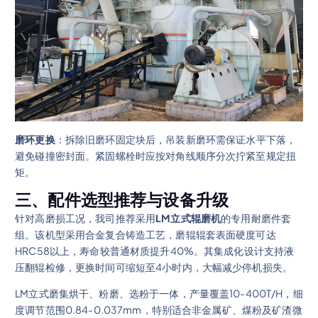
磨环更换
：拆除旧磨环固定块后，吊装新磨环需保证水平下落，
避免碰撞密封面。紧固螺栓时应按对角线顺序分次拧紧至规定扭
矩。
三、配件选型推荐与设备升级
针对高磨损工况，我司推荐采用
LM立式辊磨机
的专用耐磨件套
组。该机型采用合金复合铸造工艺，磨辊辊套表面硬度可达
HRC58以上，寿命较普通材质提升40%。其集成化设计支持液
压翻辊检修，更换时间可缩短至4小时内，大幅减少停机损失。
LM立式磨集烘干、粉磨、选粉于一体，产量覆盖10-400T/H，细
度调节范围0.84-0.037mm，特别适合非金属矿、煤粉及矿渣微