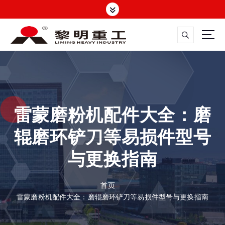
跳
转
到
内
容
大修渣磨粉机，矿渣立磨
雷蒙磨粉机配件大全：磨
辊磨环铲刀等易损件型号
与更换指南
首页
雷蒙磨粉机配件大全：磨辊磨环铲刀等易损件型号与更换指南