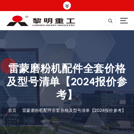
跳
转
到
内
容
大修渣磨粉机，矿渣立磨
雷蒙磨粉机配件全套价格
及型号清单【2024报价参
考】
首页
雷蒙磨粉机配件全套价格及型号清单【2024报价参考】