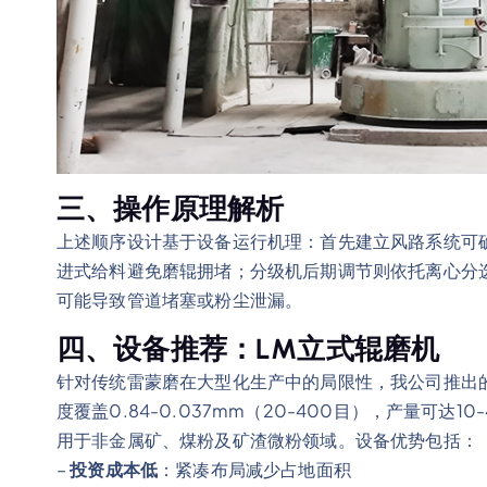
三、操作原理解析
上述顺序设计基于设备运行机理：首先建立风路系统可
进式给料避免磨辊拥堵；分级机后期调节则依托离心分
可能导致管道堵塞或粉尘泄漏。
四、设备推荐：LM立式辊磨机
针对传统雷蒙磨在大型化生产中的局限性，我公司推出
度覆盖0.84-0.037mm（20-400目），产量可达
用于非金属矿、煤粉及矿渣微粉领域。设备优势包括：
–
投资成本低
：紧凑布局减少占地面积