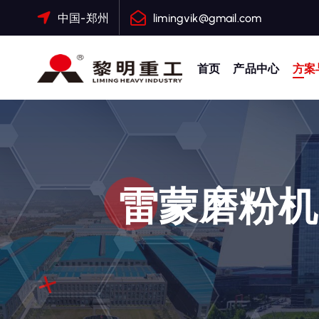
跳
中国-郑州
limingvik@gmail.com
转
到
内
首页
产品中心
方案
容
大修渣磨粉机，矿渣立磨
雷蒙磨粉机