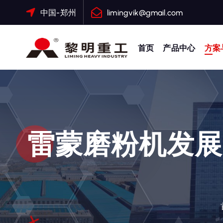
跳
中国-郑州
limingvik@gmail.com
转
到
内
首页
产品中心
方案
容
大修渣磨粉机，矿渣立磨
雷蒙磨粉机发展