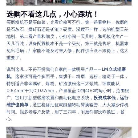
选购不看这几点，小心踩坑！
买磨粉机不是买白菜，光看价格可不行。第一得看物料，你磨的
是石灰石、煤矸石还是矿渣？硬度、湿度不一样，选的机型天差
地别。第二看产量和细度，小打小闹一天几吨，和规模化生产一
天几百吨，设备配置根本不是一个级别。第三就是售后，机器难
免出毛病，厂家能不能及时来人修，配件供应跟不跟得上，这太
重要了。
说到这儿，不得不提我们自家的一款明星产品——
LM立式辊磨
机
。这家伙可是个多面手，集烘干、粉磨、选粉、输送于一体，
特别适合非金属矿、煤粉、矿渣微粉这三大领域。细度能从
0.84mm干到0.037mm，产量覆盖10到400吨每小时，范围很
广。它用了新型碾磨装置和自动化电控系统，
投资成本低，运行
维护也简单
，通过检修油缸就能翻转动臂换辊套，大大减少停机
时间。很多老客户反馈，用了三四年，耐磨件都没咋换过，省
心。