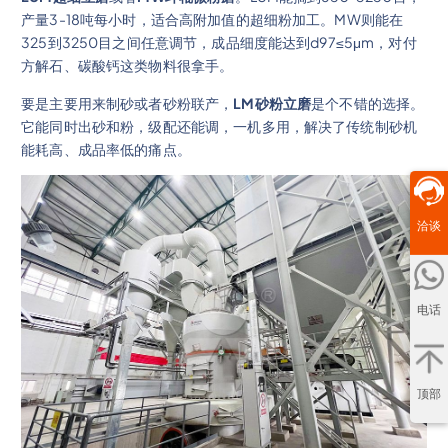
产量3-18吨每小时，适合高附加值的超细粉加工。MW则能在
325到3250目之间任意调节，成品细度能达到d97≤5μm，对付
方解石、碳酸钙这类物料很拿手。
要是主要用来制砂或者砂粉联产，
LM砂粉立磨
是个不错的选择。
它能同时出砂和粉，级配还能调，一机多用，解决了传统制砂机
能耗高、成品率低的痛点。
洽谈
电话
顶部