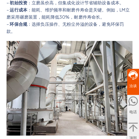
–
初始投资
：立磨虽价高，但集成化设计节省辅助设备成本。
–
运行成本
：能耗、维护频率和耐磨件寿命是关键。例如，LM立
磨采用碾磨装置，能耗降低30%，耐磨件寿命长。
–
环保合规
：选择负压操作、无粉尘外溢的设备，避免环保罚
款。
洽谈
电话
顶部