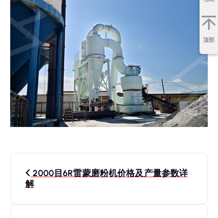
顶部
文
2000目6R雷蒙磨粉机价格及产量参数详
章
解
导