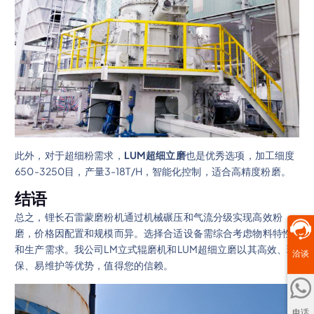
此外，对于超细粉需求，
LUM超细立磨
也是优秀选项，加工细度
650-3250目，产量3-18T/H，智能化控制，适合高精度粉磨。
结语
总之，锂长石雷蒙磨粉机通过机械碾压和气流分级实现高效粉
磨，价格因配置和规模而异。选择合适设备需综合考虑物料特性
和生产需求。我公司LM立式辊磨机和LUM超细立磨以其高效、环
洽谈
保、易维护等优势，值得您的信赖。
电话