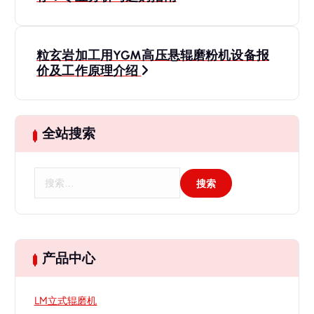
章
导
粒玄岩加工用YGM高压悬辊磨粉机设备报
航
价及工作原理介绍
全站搜索
搜
索
：
产品中心
LM立式辊磨机