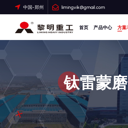
跳
中国-郑州
limingvik@gmail.com
转
到
内
首页
产品中心
方案
容
大修渣磨粉机，矿渣立磨
钛雷蒙磨