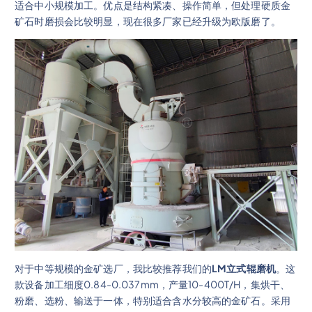
适合中小规模加工。优点是结构紧凑、操作简单，但处理硬质金
矿石时磨损会比较明显，现在很多厂家已经升级为欧版磨了。
对于中等规模的金矿选厂，我比较推荐我们的
LM立式辊磨机
。这
款设备加工细度0.84-0.037mm，产量10-400T/H，集烘干、
粉磨、选粉、输送于一体，特别适合含水分较高的金矿石。采用