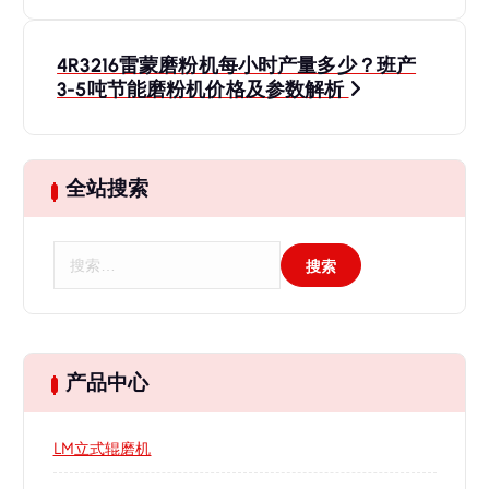
导
4R3216雷蒙磨粉机每小时产量多少？班产
航
3-5吨节能磨粉机价格及参数解析
全站搜索
搜
索
：
产品中心
LM立式辊磨机