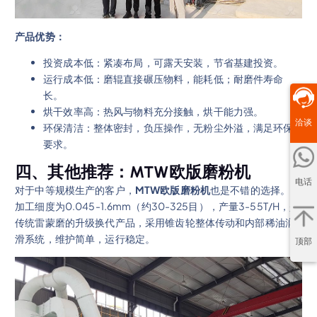
产品优势：
投资成本低：紧凑布局，可露天安装，节省基建投资。
运行成本低：磨辊直接碾压物料，能耗低；耐磨件寿命
长。
烘干效率高：热风与物料充分接触，烘干能力强。
洽谈
环保清洁：整体密封，负压操作，无粉尘外溢，满足环保
要求。
四、其他推荐：MTW欧版磨粉机
电话
对于中等规模生产的客户，
MTW欧版磨粉机
也是不错的选择。它
加工细度为0.045-1.6mm（约30-325目），产量3-55T/H，是
传统雷蒙磨的升级换代产品，采用锥齿轮整体传动和内部稀油润
滑系统，维护简单，运行稳定。
顶部