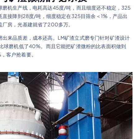
磨机生产线，电耗高达45度/吨，而且细度还不稳定，325
直接降到28度/吨，细度稳定在325目筛余＜1%，产品出
厂房，光基建就省了200多万。
磨出来品质差，成本还高。LM矿渣立式磨专门针对矿渣设计
比球磨机低了40%。而且它能把矿渣微粉的比表面积做到
5%，客户抢着要。