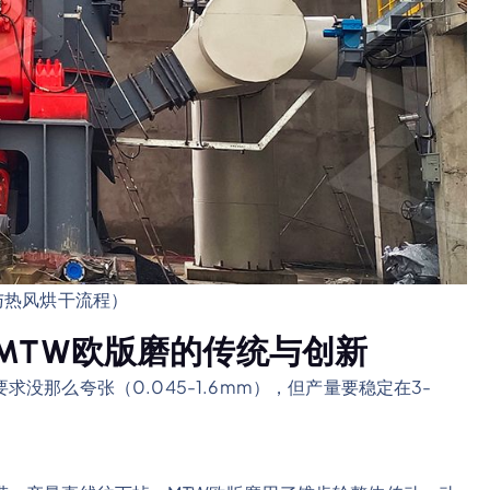
与热风烘干流程）
MTW欧版磨的传统与创新
那么夸张（0.045-1.6mm），但产量要稳定在3-