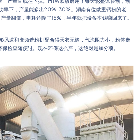
带，产量直线往下掉。MTW欧版磨用了锥齿轮整体传动，动
功率下，产量能多出20%-30%。湖南有位做重钙粉的老
仅产量翻倍，电耗还降了15%，半年就把设备本钱赚回来了。
弧形风道和变频选粉机配合得天衣无缝，气流阻力小，粉体走
环保检查随便过。现在环保这么严，这绝对是加分项。