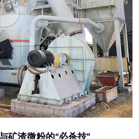
与矿渣微粉的“必杀技”