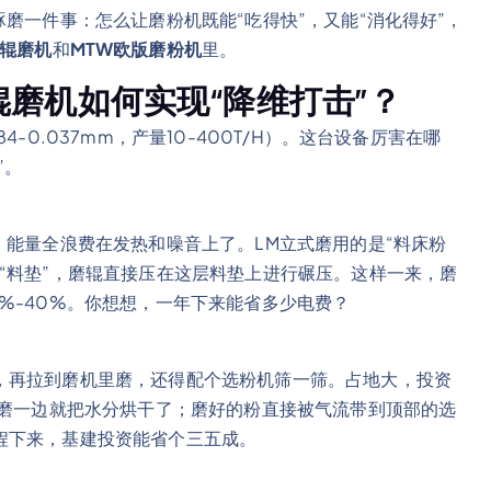
磨一件事：怎么让磨粉机既能“吃得快”，又能“消化得好”，
式辊磨机
和
MTW欧版磨粉机
里。
磨机如何实现“降维打击”？
84-0.037mm，产量10-400T/H）。这台设备厉害在哪
”。
，能量全浪费在发热和噪音上了。LM立式磨用的是“料床粉
“料垫”，磨辊直接压在这层料垫上进行碾压。这样一来，磨
%-40%。你想想，一年下来能省多少电费？
，再拉到磨机里磨，还得配个选粉机筛一筛。占地大，投资
边磨一边就把水分烘干了；磨好的粉直接被气流带到顶部的选
程下来，基建投资能省个三五成。