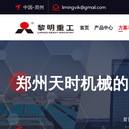
跳
中国-郑州
limingvik@gmail.com
转
到
内
首页
产品中心
方案
容
大修渣磨粉机，矿渣立磨
郑州天时机械的
首