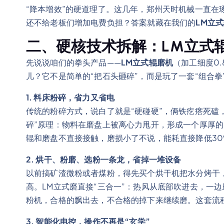
“降本增效”的硬道理了。这几年，郑州天时机械一直在琢
还不给老板们增加电费负担？答案就藏在我们的
LM立
二、硬核技术拆解：LM立式辊
先说说咱们的拳头产品——
LM立式辊磨机
（加工细度0.
儿？它不是简单的“把石头砸碎”，而是玩了一套“组合拳
1. 料床粉碎，省力又省电
传统的粉碎方式，说白了就是“硬碰硬”，俩铁疙瘩死磕
碎”原理：物料在磨盘上被离心力甩开，形成一个厚厚的
辊和磨盘不直接接触，磨损小了不说，能耗直接降低30
2. 烘干、粉磨、选粉一条龙，省掉一堆设备
以前搞矿渣微粉或者煤粉，得先买个烘干机把水分烤干
高。LM立式磨直接“三合一”：热风从底部吹进去，一
粉机，合格的飘出去，不合格的掉下来继续磨。这套流
3. 智能化电控，操作不再是“玄学”