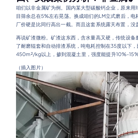
咱们以非金属矿为例。国内某大型碳酸钙企业，原来用球
目筛余总在5%左右晃荡。换成咱们的LM立式磨后，电耗
厂价硬是比同行高出一截。而且这套系统露天布置，没盖
再说矿渣微粉。矿渣这东西，含水量高又硬，传统设备
了耐磨辊套和自动排渣系统，吨电耗控制在35度以下，
450m²/kg以上，掺到混凝土里，强度能提升10%-1
（插入图片）