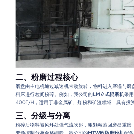
二、粉磨过程核心
磨盘由主电机通过减速机带动旋转，物料进入磨辊与磨
料床进行粒间粉碎。例如，我公司的
LM立式辊磨机
采用
400T/H，适用于非金属矿、煤粉和矿渣领域，具有投
三、分级与分离
粉碎后物料被风环处强气流吹起，粗颗粒落回磨盘重磨
变频控制分离合格细粉。我公司的
MTW欧版磨粉机
配备