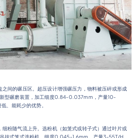
盘之间的碾压区。超压设计增强碾压力，物料被压碎或形成
新型碾磨装置，加工细度0.84-0.037mm，产量10-
资低、能耗少的优势。
，细粉随气流上升。选粉机（如笼式或转子式）通过叶片或
吊挂式笼式选粉机，细度0.045-1.6mm，产量3-55T/H，