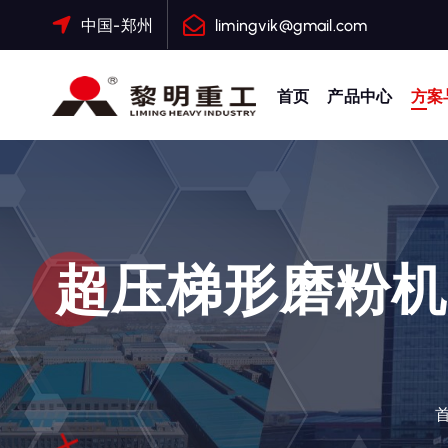
跳
中国-郑州
limingvik@gmail.com
转
到
内
首页
产品中心
方案
容
大修渣磨粉机，矿渣立磨
超压梯形磨粉机