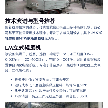
技术演进与型号推荐
随着粉磨技术的进步，传统雷蒙磨已衍生出多种高效机型。我公
司基于西德雷蒙磨技术理念，开发了多款先进设备，其中
LM立式
辊磨机
和
MTW欧版磨粉机
尤为突出。
LM立式辊磨机
该设备集烘干、粉磨、选粉、输送于一体，加工细度0.84-
0.037mm（20-400目），产量10-400T/H。采用新型碾磨装
置和自动化电控系统，专注于非金属矿、煤粉和矿渣微粉三大领
域。其优势包括：
投资费用低：紧凑布局，可露天安装
运行成本低：磨辊直接碾压物料，能耗降低30%
烘干效率高：热风与物料多次接触，可调节温度
环保清洁：负压工作无粉尘外溢，噪音低于85dB