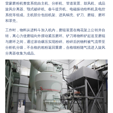
雷蒙磨粉机整套系统由主机、分析机、管道装置、鼓风机、成品
旋风分离器、颚式破碎机、畚斗提升机、电磁振动给料机及电控
系统等组成。主机部分包括机架、进风蜗壳、铲刀、磨辊、磨环
和罩壳。
工作时，物料从进料斗加入机内，磨辊装置在梅花架上公转并自
转，离心力使磨辊向外摆动紧压磨环。铲刀将物料铲起送至磨辊
与磨环之间，通过滚动碾压实现粉碎。粉碎后的物料被气流带至
分析机分级，不合格的粗粉返回重磨，合格细粉随气流进入旋风
分离器收集为成品。