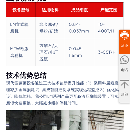
设备型号
适用物料
成品细度
产能范围
LM立式辊
非金属矿/
0.84-
10-
磨机
煤粉/矿渣
0.037mm
400T/H
方解石/大
洽谈
MTW欧版
0.045-
理石/电厂
3-55T/H
磨粉机
1.6mm
脱硫
电话
技术优势总结
现代雷蒙磨设备通过三大技术创新提升性能：1）采用料层粉磨原
理减少金属损耗 2）集成智能控制系统实现远程监控 3）优化风道
顶部
设计降低能耗。我公司LM系列产品更配备液压翻辊装置，可实现
磨辊快速更换，大幅减少维护停机时间。