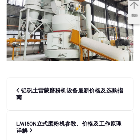
顶部
文
铝矾土雷蒙磨粉机设备最新价格及选购指
章
南
导
LM150N立式磨粉机参数、价格及工作原理
航
详解