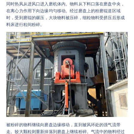
同时热风从进风口进入磨机体内。物料从下料口落在磨盘中央，
在离心力作用下向边缘均匀移动。经过磨盘上的粉磨辊道区域
时，受到磨辊的碾压，大块物料被压碎，细粒物料受挤压后形成
料床进行粒间粉碎。
被粉碎的物料继续向磨盘边缘移动，直到被风环处的强气流带
走。较大颗粒则重新掉落到磨盘上继续粉碎。气流中的物料经过