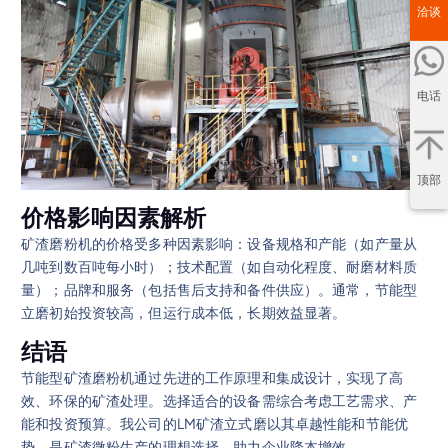
洽谈
电话
顶部
价格影响因素解析
矿渣磨粉机的价格受多种因素影响：设备规格和产能（如产量从
几吨到数百吨每小时）；技术配置（如自动化程度、耐磨材料质
量）；品牌和服务（包括售后支持和备件供应）。通常，节能型
立磨初始投资较高，但运行成本低，长期效益显著。
结语
节能型矿渣磨粉机通过先进的工作原理和集成设计，实现了高
效、环保的矿渣处理。选择适合的设备需综合考虑工艺需求、产
能和投资预算。我公司的LM矿渣立式磨以其卓越性能和节能优
势，是矿渣微粉生产的理想选择，助力企业降本增效。