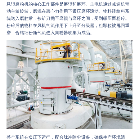
悬辊磨粉机的核心工作部件是磨辊和磨环。主电机通过减速机带
动主轴旋转，磨辊在离心力作用下紧压磨环滚动。物料经给料系
统送入磨腔后，被铲刀抛至磨辊与磨环之间，受到碾压而粉碎。
粉碎后的物料在风机气流作用下上升至分级器，粗颗粒被甩回重
磨，合格细粉随气流进入集粉器收集为成品。
整个系统在负压下运行，配合脉冲除尘设备，确保生产环境清