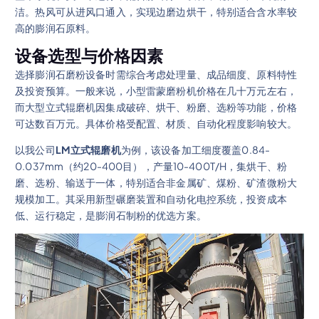
洁。热风可从进风口通入，实现边磨边烘干，特别适合含水率较
高的膨润石原料。
设备选型与价格因素
选择膨润石磨粉设备时需综合考虑处理量、成品细度、原料特性
及投资预算。一般来说，小型雷蒙磨粉机价格在几十万元左右，
而大型立式辊磨机因集成破碎、烘干、粉磨、选粉等功能，价格
可达数百万元。具体价格受配置、材质、自动化程度影响较大。
以我公司
LM立式辊磨机
为例，该设备加工细度覆盖0.84-
0.037mm（约20-400目），产量10-400T/H，集烘干、粉
磨、选粉、输送于一体，特别适合非金属矿、煤粉、矿渣微粉大
规模加工。其采用新型碾磨装置和自动化电控系统，投资成本
低、运行稳定，是膨润石制粉的优选方案。