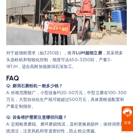
对于超细粉需求（如3250目），推荐
LUM超细立磨
，其采用多
头选粉机和智能化控制，细度可达650-3250目，产量3-
18T/H，适合高附加值膨润石深加工。
FAQ
Q: 膨润石磨粉机一般多少钱？
A: 价格范围较广，小型设备约20-50万元，中型立磨在100-300
万元，大型自动化生产线可能超过500万元，具体需根据配置和
产量定制报价。
Q: 设备维护需要注意哪些问题？
洽谈
A: 定期检查磨辊、磨环磨损情况，及时更换易损件；保持润滑系
统清洁；注意风机和管道密封性，防止粉尘泄漏。