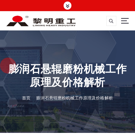
跳
转
到
内
容
大修渣磨粉机，矿渣立磨
膨润石悬辊磨粉机械工作
原理及价格解析
首页
膨润石悬辊磨粉机械工作原理及价格解析