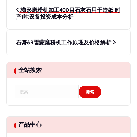
文
梯形磨粉机加工400目石灰石用于造纸 时
章
产1吨设备投资成本分析
导
石膏6R雷蒙磨粉机工作原理及价格解析
航
全站搜索
搜
索
：
产品中心