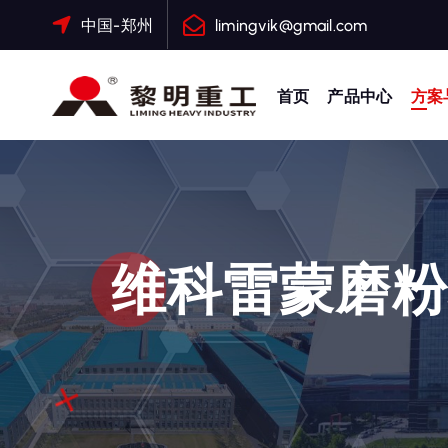
跳
中国-郑州
limingvik@gmail.com
转
到
内
首页
产品中心
方案
容
大修渣磨粉机，矿渣立磨
维科雷蒙磨粉