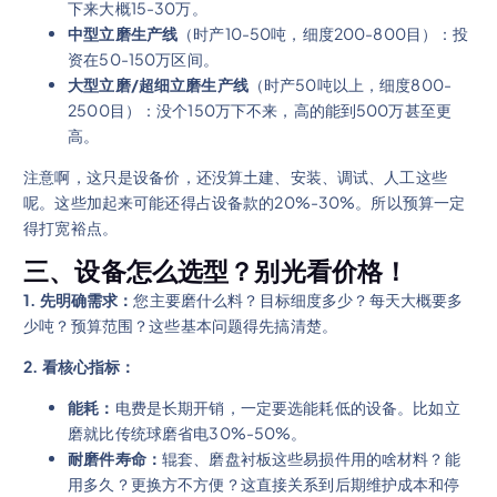
下来大概15-30万。
中型立磨生产线
（时产10-50吨，细度200-800目）：投
资在50-150万区间。
大型立磨/超细立磨生产线
（时产50吨以上，细度800-
2500目）：没个150万下不来，高的能到500万甚至更
高。
注意啊，这只是设备价，还没算土建、安装、调试、人工这些
呢。这些加起来可能还得占设备款的20%-30%。所以预算一定
得打宽裕点。
三、设备怎么选型？别光看价格！
1. 先明确需求：
您主要磨什么料？目标细度多少？每天大概要多
少吨？预算范围？这些基本问题得先搞清楚。
2. 看核心指标：
能耗：
电费是长期开销，一定要选能耗低的设备。比如立
磨就比传统球磨省电30%-50%。
耐磨件寿命：
辊套、磨盘衬板这些易损件用的啥材料？能
用多久？更换方不方便？这直接关系到后期维护成本和停