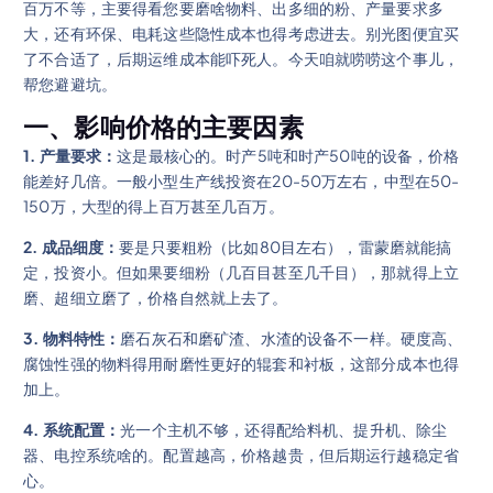
百万不等，主要得看您要磨啥物料、出多细的粉、产量要求多
大，还有环保、电耗这些隐性成本也得考虑进去。别光图便宜买
了不合适了，后期运维成本能吓死人。今天咱就唠唠这个事儿，
帮您避避坑。
一、影响价格的主要因素
1. 产量要求：
这是最核心的。时产5吨和时产50吨的设备，价格
能差好几倍。一般小型生产线投资在20-50万左右，中型在50-
150万，大型的得上百万甚至几百万。
2. 成品细度：
要是只要粗粉（比如80目左右），雷蒙磨就能搞
定，投资小。但如果要细粉（几百目甚至几千目），那就得上立
磨、超细立磨了，价格自然就上去了。
3. 物料特性：
磨石灰石和磨矿渣、水渣的设备不一样。硬度高、
腐蚀性强的物料得用耐磨性更好的辊套和衬板，这部分成本也得
加上。
4. 系统配置：
光一个主机不够，还得配给料机、提升机、除尘
器、电控系统啥的。配置越高，价格越贵，但后期运行越稳定省
心。