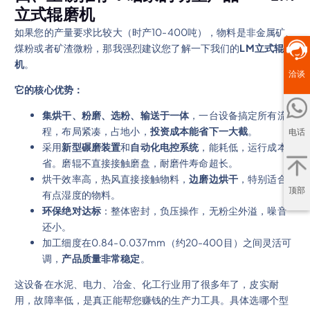
立式辊磨机
如果您的产量要求比较大（时产10-400吨），物料是非金属矿、
煤粉或者矿渣微粉，那我强烈建议您了解一下我们的
LM立式辊磨
机
。
洽谈
它的核心优势：
集烘干、粉磨、选粉、输送于一体
，一台设备搞定所有流
程，布局紧凑，占地小，
投资成本能省下一大截
。
电话
采用
新型碾磨装置
和
自动化电控系统
，能耗低，运行成本
省。磨辊不直接接触磨盘，耐磨件寿命超长。
烘干效率高，热风直接接触物料，
边磨边烘干
，特别适合
顶部
有点湿度的物料。
环保绝对达标
：整体密封，负压操作，无粉尘外溢，噪音
还小。
加工细度在0.84-0.037mm（约20-400目）之间灵活可
调，
产品质量非常稳定
。
这设备在水泥、电力、冶金、化工行业用了很多年了，皮实耐
用，故障率低，是真正能帮您赚钱的生产力工具。具体选哪个型