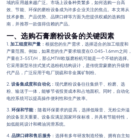
域的应用越来越广泛。市场上设备种类繁多，如何选购一台高
效、节能、环保的磨粉设备成为许多企业关注的焦点。本文将从
技术参数、产品优势、品牌口碑等方面为您提供权威的选购指
南，并推荐一款值得信赖的产品。
一、选购石膏磨粉设备的关键因素
1.
加工细度和产量
：根据您的生产需求，选择适合的加工细度和
产量范围。例如，如果您的生产要求细度在0.045-1.6mm之间，
产量在3-55T/H，那么MTW欧版磨粉机可能是一个不错的选择。
它采用新型吊挂式笼式选粉机结构设计，是传统雷蒙磨的升级替
代产品，广泛应用于电厂脱硫和非金属矿制粉。
2.
设备集成度和自动化
：现代磨粉设备往往集烘干、粉磨、选
粉、输送于一体，能够节省投资成本和占地面积。同时，自动化
电控系统可以提高操作便利性和生产效率。
3.
环保和节能
：随着环保要求的提高，选择低噪音、无粉尘外溢
的设备至关重要。设备应满足国家环保标准，并具有节能特性，
如低能耗设计和稀油润滑系统。
4.
品牌口碑和售后服务
：选择有多年研发制造经验、拥有自主知