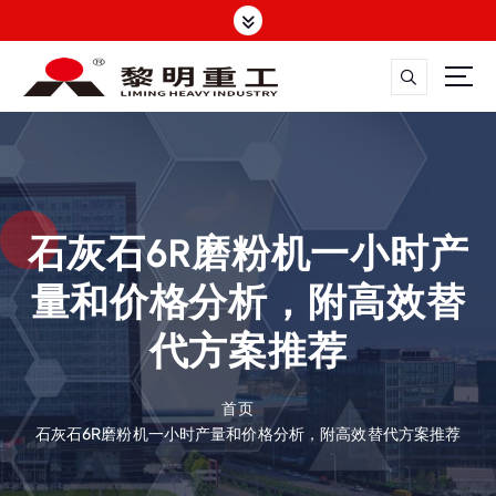
跳
转
到
内
容
大修渣磨粉机，矿渣立磨
石灰石6R磨粉机一小时产
量和价格分析，附高效替
代方案推荐
首页
石灰石6R磨粉机一小时产量和价格分析，附高效替代方案推荐