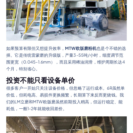
如果预算有限但又想提升效率，
MTW欧版磨粉机
也是个不错的选
择。它是传统雷蒙磨的升级版，产量3-55吨/小时，细度调节范
围更宽（0.045-1.6mm），而且采用稀油润滑，维护周期长达4
个月，特别省心。
投资不能只看设备单价
很多客户一开始只关注设备价格，但忽略了运行成本。6R虽然单
价低，但耗电高、易损件更换频繁，长期算下来反而更烧钱。我
们的LM立磨和MTW欧版磨虽然前期投入稍高，但运行稳定、能
耗低，一般1-2年就能收回差价。