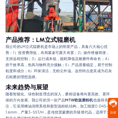
产品推荐：LM立式辊磨机
我公司的LM立式辊磨机是市场上的明星产品，具备六大核心优
势：1）投资费用低，布局紧凑可露天布置；2）操作维修简便，
支持远程控制；3）运行成本低，能耗降低且耐磨件寿命长；4）
烘干效率高，热风与物料充分接触；5）产品质量稳定，易于控制
粒度和成分；6）环保清洁，无粉尘外溢。这些特点使其成为石灰
石粉磨的理想选择。
未来趋势与展望
随着智能化、绿色制造理念的深入，磨粉设备将向更高效、更环
保的方向发展。我公司的另一款产品
MTW欧版磨粉机
也值得关
注，它采用稀油润滑系统和新型选粉机结构，加工细度0.045-
1.6mm，产量3-55T/H，是传统雷蒙磨的升级替代品，适用于大
洽谈
型非金属矿制粉和电厂脱硫等领域。