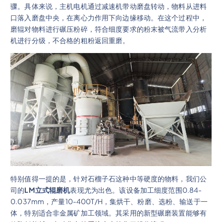
骤。具体来说，主机电机通过减速机带动磨盘转动，物料从进料
口落入磨盘中央，在离心力作用下向边缘移动。在这个过程中，
磨辊对物料进行碾压粉碎，符合细度要求的粉末被气流带入分析
机进行分级，不合格的粗粉返回重磨。
特别值得一提的是，针对石榴子石这种中等硬度的物料，我们公
司的
LM立式辊磨机
表现尤为出色。该设备加工细度范围0.84-
0.037mm，产量10-400T/H，集烘干、粉磨、选粉、输送于一
体，特别适合非金属矿加工领域。其采用的新型碾磨装置能够有