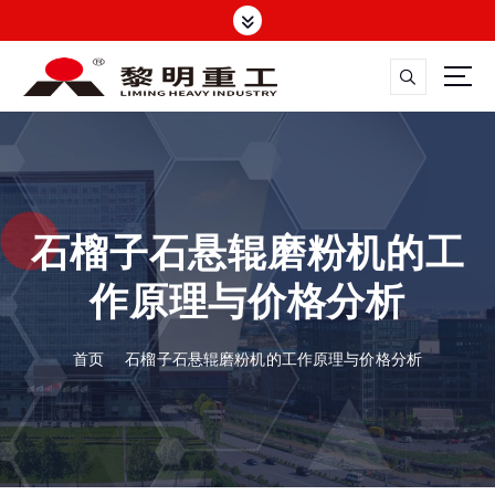
跳
转
到
内
容
大修渣磨粉机，矿渣立磨
石榴子石悬辊磨粉机的工
作原理与价格分析
首页
石榴子石悬辊磨粉机的工作原理与价格分析