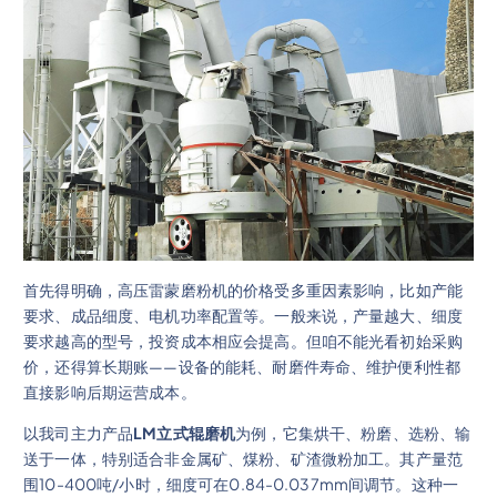
首先得明确，高压雷蒙磨粉机的价格受多重因素影响，比如产能
要求、成品细度、电机功率配置等。一般来说，产量越大、细度
要求越高的型号，投资成本相应会提高。但咱不能光看初始采购
价，还得算长期账——设备的能耗、耐磨件寿命、维护便利性都
直接影响后期运营成本。
以我司主力产品
LM立式辊磨机
为例，它集烘干、粉磨、选粉、输
送于一体，特别适合非金属矿、煤粉、矿渣微粉加工。其产量范
围10-400吨/小时，细度可在0.84-0.037mm间调节。这种一