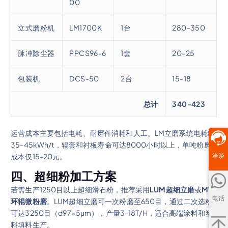
00
立式磨粉机
LM1700K
1台
280-350
脉冲除尘器
PPCS96-6
1套
20-25
包装机
DCS-50
2台
15-18
总计
340-423
运营成本主要包括电耗、耐磨件消耗和人工。LM立磨系统电耗约
35-45kWh/t，辊套和衬板寿命可达8000小时以上，单吨粉磨
洽谈
成本仅15-20元。
四、超细粉加工方案
若需生产1250目以上超细滑石粉，推荐采用
LUM超细立磨
或
MW
电话
环辊微粉磨
。LUM超细立磨可一次粉磨至650目，通过二次选粉
可达3250目（d97=5μm），产量3-18T/H，适合高端涂料和塑
料填料生产。