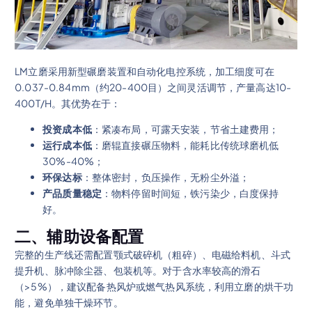
LM立磨采用新型碾磨装置和自动化电控系统，加工细度可在
0.037-0.84mm（约20-400目）之间灵活调节，产量高达10-
400T/H。其优势在于：
投资成本低
：紧凑布局，可露天安装，节省土建费用；
运行成本低
：磨辊直接碾压物料，能耗比传统球磨机低
30%-40%；
环保达标
：整体密封，负压操作，无粉尘外溢；
产品质量稳定
：物料停留时间短，铁污染少，白度保持
好。
二、辅助设备配置
完整的生产线还需配置颚式破碎机（粗碎）、电磁给料机、斗式
提升机、脉冲除尘器、包装机等。对于含水率较高的滑石
（>5%），建议配备热风炉或燃气热风系统，利用立磨的烘干功
能，避免单独干燥环节。