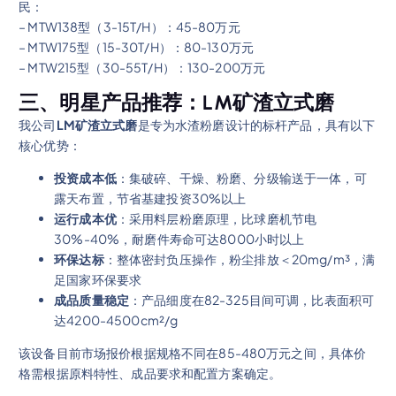
民：
– MTW138型（3-15T/H）：45-80万元
– MTW175型（15-30T/H）：80-130万元
– MTW215型（30-55T/H）：130-200万元
三、明星产品推荐：LM矿渣立式磨
我公司
LM矿渣立式磨
是专为水渣粉磨设计的标杆产品，具有以下
核心优势：
投资成本低
：集破碎、干燥、粉磨、分级输送于一体，可
露天布置，节省基建投资30%以上
运行成本优
：采用料层粉磨原理，比球磨机节电
30%-40%，耐磨件寿命可达8000小时以上
环保达标
：整体密封负压操作，粉尘排放＜20mg/m³，满
足国家环保要求
成品质量稳定
：产品细度在82-325目间可调，比表面积可
达4200-4500cm²/g
该设备目前市场报价根据规格不同在85-480万元之间，具体价
格需根据原料特性、成品要求和配置方案确定。