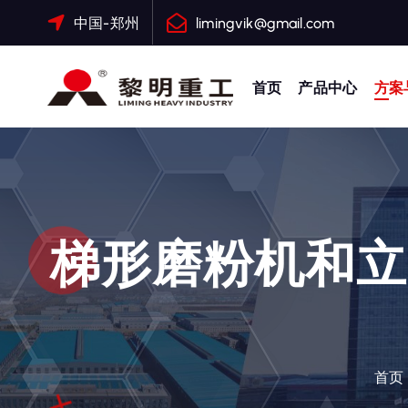
跳
中国-郑州
limingvik@gmail.com
转
到
内
首页
产品中心
方案
容
大修渣磨粉机，矿渣立磨
梯形磨粉机和立
首页