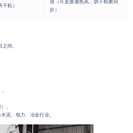
强（可直接通热风，烘干粉磨同
烘干机）
步）
5目之间。
。
）。
便）。
合水泥、电力、冶金行业。