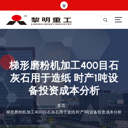
跳
转
到
内
容
大修渣磨粉机，矿渣立磨
梯形磨粉机加工400目石
灰石用于造纸 时产1吨设
备投资成本分析
首页
梯形磨粉机加工400目石灰石用于造纸 时产1吨设备投资成本分析