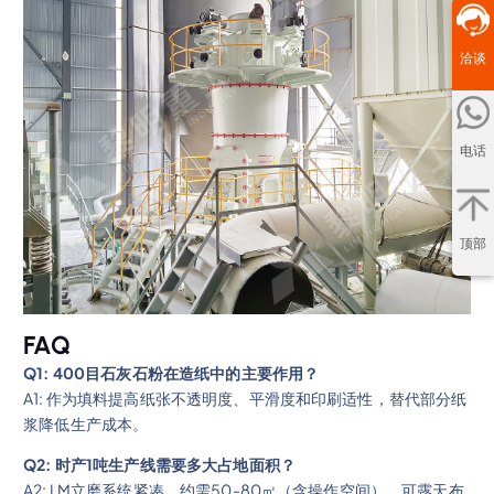
洽谈
电话
顶部
FAQ
Q1: 400目石灰石粉在造纸中的主要作用？
A1: 作为填料提高纸张不透明度、平滑度和印刷适性，替代部分纸
浆降低生产成本。
Q2: 时产1吨生产线需要多大占地面积？
A2: LM立磨系统紧凑，约需50-80㎡（含操作空间），可露天布