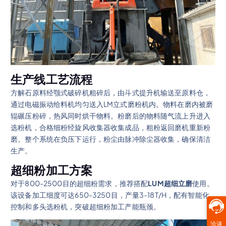
生产线工艺流程
方解石原料经颚式破碎机粗碎后，由斗式提升机输送至原料仓，
通过电磁振动给料机均匀送入LM立式磨粉机内。物料在磨内被磨
辊碾压粉碎，热风同时烘干物料。粉磨后的物料随气流上升进入
选粉机，合格细粉经旋风收集器收集成品，粗粉返回磨机重新粉
磨。整个系统在负压下运行，粉尘由脉冲除尘器收集，确保清洁
生产。
超细粉加工方案
对于800-2500目的超细粉需求，推荐搭配
LUM超细立磨
使用。
该设备加工细度可达650-3250目，产量3-18T/H，配有智能化
控制和多头选粉机，突破超细粉加工产能瓶颈。
洽谈