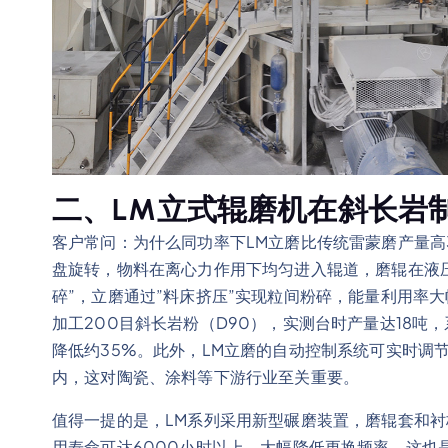
二、LM立式辊磨机在斜长岩
客户常问：为什么同功率下LM立磨比传统雷蒙磨产量高
盘旋转，物料在离心力作用下均匀进入辊道，磨辊在液
碎”，立磨通过”料床挤压”实现粒间粉碎，能量利用率大
加工200目斜长岩粉（D90），实测台时产量达18吨，
降低约35%。此外，LM立磨的自动控制系统可实时调
内，这对陶瓷、涂料等下游行业至关重要。
值得一提的是，LM系列采用新型碾磨装置，磨辊套和
用寿命可达6000小时以上，大幅降低更换频率。这也