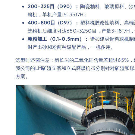
200-325目（D90）：
陶瓷釉料、玻璃原料、涂料
粉机，单机产量15-35T/H；
400-800目（D97）：
塑料橡胶改性填料、高端
选粉机后细度可达650-3250目，产量3-18T
粗粉加工（0.1-0.5mm）：
诸如建材骨料或机制砂
时产出砂和粉两种级配产品，一机多用。
选型时还需注意：斜长岩的二氧化硅含量若超过65%
我公司的LM矿渣立磨和立式磨煤机虽分别针对矿渣和
方案。