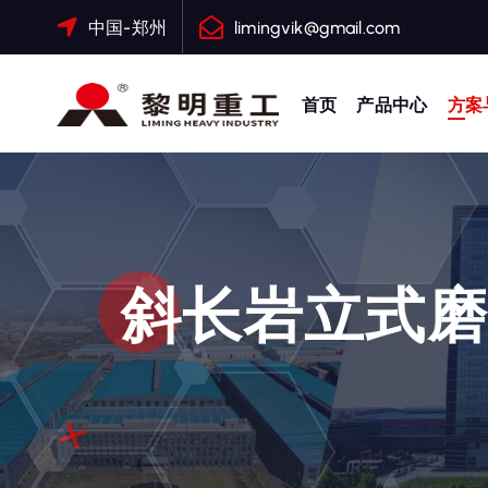
跳
中国-郑州
limingvik@gmail.com
转
到
内
首页
产品中心
方案
容
大修渣磨粉机，矿渣立磨
斜长岩立式磨