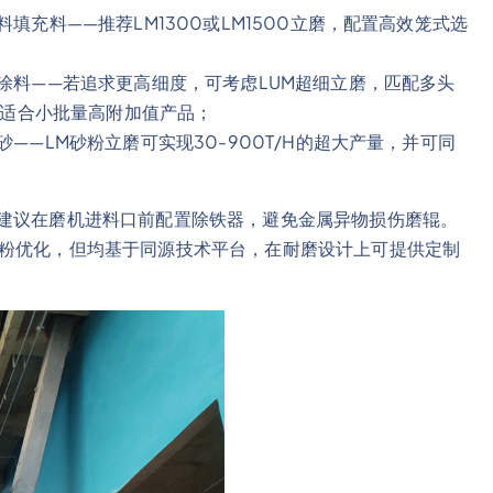
填充料——推荐LM1300或LM1500立磨，配置高效笼式选
涂料——若追求更高细度，可考虑LUM超细立磨，匹配多头
/H，适合小批量高附加值产品；
——LM砂粉立磨可实现30-900T/H的超大产量，并可同
，建议在磨机进料口前配置除铁器，避免金属异物损伤磨辊。
煤粉优化，但均基于同源技术平台，在耐磨设计上可提供定制