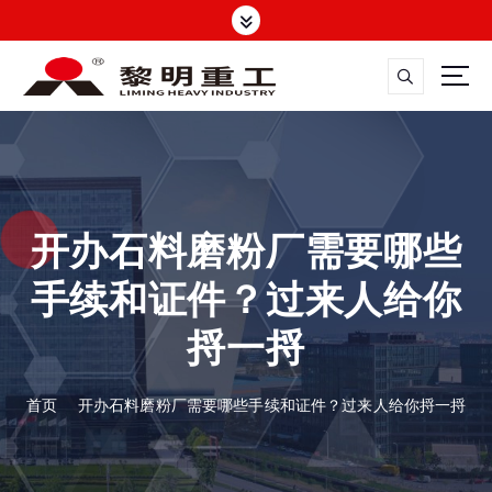
跳
转
到
内
容
大修渣磨粉机，矿渣立磨
开办石料磨粉厂需要哪些
手续和证件？过来人给你
捋一捋
首页
开办石料磨粉厂需要哪些手续和证件？过来人给你捋一捋