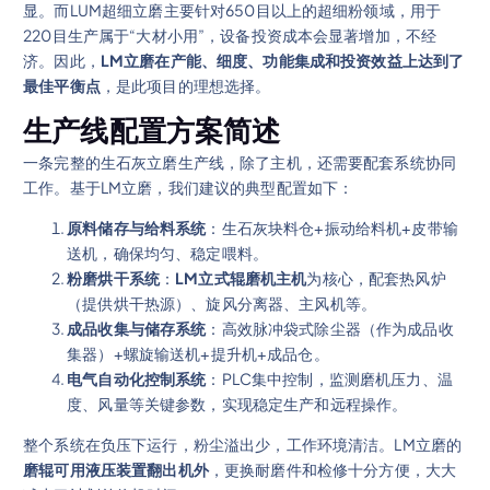
显。而LUM超细立磨主要针对650目以上的超细粉领域，用于
220目生产属于“大材小用”，设备投资成本会显著增加，不经
济。因此，
LM立磨在产能、细度、功能集成和投资效益上达到了
最佳平衡点
，是此项目的理想选择。
生产线配置方案简述
一条完整的生石灰立磨生产线，除了主机，还需要配套系统协同
工作。基于LM立磨，我们建议的典型配置如下：
原料储存与给料系统
：生石灰块料仓+振动给料机+皮带输
送机，确保均匀、稳定喂料。
粉磨烘干系统
：
LM立式辊磨机主机
为核心，配套热风炉
（提供烘干热源）、旋风分离器、主风机等。
成品收集与储存系统
：高效脉冲袋式除尘器（作为成品收
集器）+螺旋输送机+提升机+成品仓。
电气自动化控制系统
：PLC集中控制，监测磨机压力、温
度、风量等关键参数，实现稳定生产和远程操作。
整个系统在负压下运行，粉尘溢出少，工作环境清洁。LM立磨的
磨辊可用液压装置翻出机外
，更换耐磨件和检修十分方便，大大