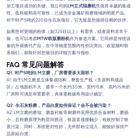
加工项目成功的关键。我公司的
LM立式辊磨机
凭借其卓越的集成
性、低耗能和高可靠性，已成为非金属矿粉磨领域的明星产品。
对于时产5吨的220目生石灰项目，它无疑是您值得信赖的伙伴。
如果您对更细的粉体（如325目以上）有需求，或者原料非常干
燥，也可以考虑
MTW欧版磨粉机
作为备选方案。它同样是传统设
备的升级换代产品，在中等细度范围内性价比突出。欢迎随时联
系我们，获取针对您项目的详细方案与报价。
FAQ 常见问题解答
Q1: 时产5吨的LM立磨，厂房需要多大面积？
A1: 由于LM立磨是立体集成结构，整套生产线（含原料和成品
区）占地面积不大，通常一个长约30米、宽约15米、高约15米的
厂房即可满足布置要求，具体需根据布局设计确定。
Q2: 生石灰粉磨，产品白度如何保证？会不会被污染？
A2: LM立磨的磨辊、磨盘衬板等耐磨件采用优质合金材料，磨损
小，且粉磨原理为料层间挤压，铁器直接接触少，有效控制了铁
质污染。同时，系统密封性好，无外部粉尘混入，能较好保持产
品原始白度。