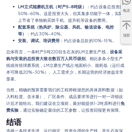
LM立式辊磨机主机（时产5-8吨级）
：约占设备总投资的
电话
50%-60%。这是投资大头，但其集多功能于一体，实际
上节省了单独购买烘干机、提升机等设备的费用。
配套系统（热风炉、除尘器、风机、输送设备、电控
等）
：约占30%-40%。
顶部
安装、调试、培训费用
：约占设备总款的10%-15%。
总体而言，一条时产5吨220目生石灰的LM立磨生产线，
设备采
购与安装的总投资大致在数百万人民币级别
。相比多条小型生产
线或传统球磨系统，LM立磨生产线占地面积小、能耗低（运行成
本可降低20%-30%）、人工需求少，长期运营的经济效益非常
显著。
当然，精确的预算需要我们的工程师根据您的具体原料数据（如
入料粒度、含水量）、厂区条件、成品要求等进行一对一详细设
计后才能给出。我们建议在立项前，最好能提供1-2吨原料进行
免
费实验
，通过实验确定最佳的工艺参数，让投资回报更有保障。
结语
选择一条技术先进、运行稳定、投资合理的生产线，是生石灰深