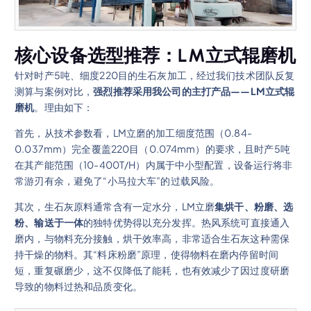
核心设备选型推荐：LM立式辊磨机
针对时产5吨、细度220目的生石灰加工，经过我们技术团队反复
测算与案例对比，
强烈推荐采用我公司的主打产品——LM立式辊
磨机
。理由如下：
首先，从技术参数看，LM立磨的加工细度范围（0.84-
0.037mm）完全覆盖220目（0.074mm）的要求，且时产5吨
在其产能范围（10-400T/H）内属于中小型配置，设备运行将非
常游刃有余，避免了“小马拉大车”的过载风险。
其次，生石灰原料通常含有一定水分，LM立磨
集烘干、粉磨、选
粉、输送于一体
的独特优势得以充分发挥。热风系统可直接通入
磨内，与物料充分接触，烘干效率高，非常适合生石灰这种需保
持干燥的物料。其“料床粉磨”原理，使得物料在磨内停留时间
短，重复碾磨少，这不仅降低了能耗，也有效减少了因过度研磨
导致的物料过热和品质变化。