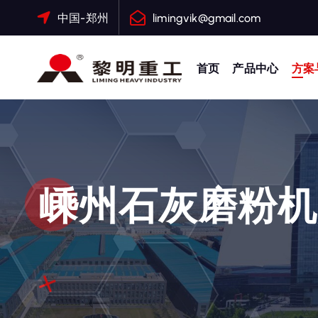
跳
中国-郑州
limingvik@gmail.com
转
到
内
首页
产品中心
方案
容
大修渣磨粉机，矿渣立磨
嵊州石灰磨粉机