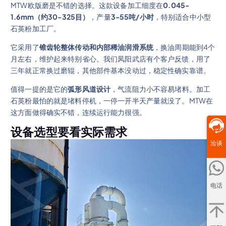
MTW欧版磨是不错的选择。这款设备加工细度在
0.045-
1.6mm（约30-325目）
，产量
3-55吨/小时
，特别适合中小型
石英粉加工厂。
它采用了
锥齿轮整体传动和内部稀油润滑系统
，换油周期能到4个
月左右，维护起来特别省心。我们凤阳武店有个客户反馈，用了
三年就正常换过磨辊，其他部件基本没动过，稳定性确实靠谱。
值得一提的是它的
弧形风道设计
，气流阻力小不容易堵料。加工
石英粉最怕的就是堵料停机，一停一开半天产量就没了。MTW在
这方面做得确实不错，连续运行能力很强。
设备选型要看实际需求
洽谈
电话