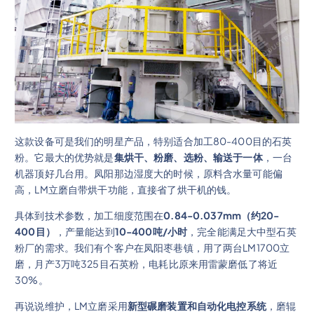
这款设备可是我们的明星产品，特别适合加工80-400目的石英
粉。它最大的优势就是
集烘干、粉磨、选粉、输送于一体
，一台
机器顶好几台用。凤阳那边湿度大的时候，原料含水量可能偏
高，LM立磨自带烘干功能，直接省了烘干机的钱。
具体到技术参数，加工细度范围在
0.84-0.037mm（约20-
400目）
，产量能达到
10-400吨/小时
，完全能满足大中型石英
粉厂的需求。我们有个客户在凤阳枣巷镇，用了两台LM1700立
磨，月产3万吨325目石英粉，电耗比原来用雷蒙磨低了将近
30%。
再说说维护，LM立磨采用
新型碾磨装置和自动化电控系统
，磨辊