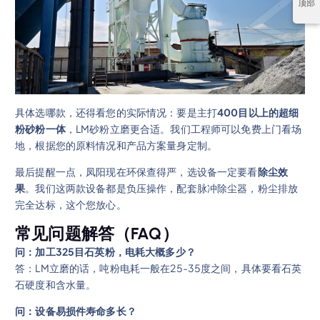
顶部
具体选哪款，还得看您的实际情况：要是主打
400目以上的超细
粉砂粉一体
，LM砂粉立磨更合适。我们工程师可以免费上门看场
地，根据您的原料情况和产品方案量身定制。
最后提醒一点，凤阳现在环保查得严，选设备一定要看
除尘效
果
。我们这两款设备都是负压操作，配套脉冲除尘器，粉尘排放
完全达标，这个您放心。
常见问题解答（FAQ）
问：加工325目石英粉，电耗大概多少？
答：LM立磨的话，吨粉电耗一般在25-35度之间，具体要看石英
石硬度和含水量。
问：设备易损件寿命多长？