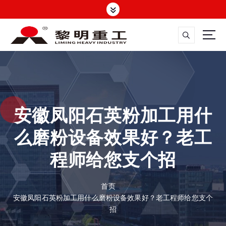
跳
转
到
内
容
大修渣磨粉机，矿渣立磨
安徽凤阳石英粉加工用什
么磨粉设备效果好？老工
程师给您支个招
首页
安徽凤阳石英粉加工用什么磨粉设备效果好？老工程师给您支个
招