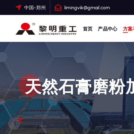
跳
中国-郑州
limingvik@gmail.com
转
到
内
首页
产品中心
方案
容
大修渣磨粉机，矿渣立磨
天然石膏磨粉