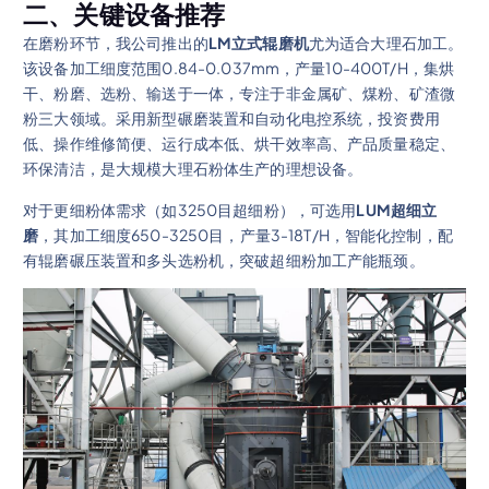
二、关键设备推荐
在磨粉环节，我公司推出的
LM立式辊磨机
尤为适合大理石加工。
该设备加工细度范围0.84-0.037mm，产量10-400T/H，集烘
干、粉磨、选粉、输送于一体，专注于非金属矿、煤粉、矿渣微
粉三大领域。采用新型碾磨装置和自动化电控系统，投资费用
低、操作维修简便、运行成本低、烘干效率高、产品质量稳定、
环保清洁，是大规模大理石粉体生产的理想设备。
对于更细粉体需求（如3250目超细粉），可选用
LUM超细立
磨
，其加工细度650-3250目，产量3-18T/H，智能化控制，配
有辊磨碾压装置和多头选粉机，突破超细粉加工产能瓶颈。