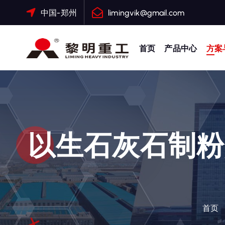
跳
中国-郑州
limingvik@gmail.com
转
到
内
首页
产品中心
方案
容
大修渣磨粉机，矿渣立磨
以生石灰石制粉
首页