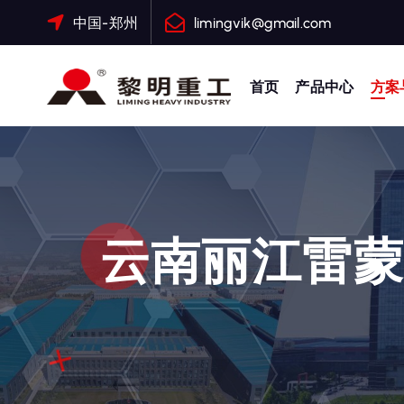
跳
中国-郑州
limingvik@gmail.com
转
到
内
首页
产品中心
方案
容
大修渣磨粉机，矿渣立磨
云南丽江雷蒙